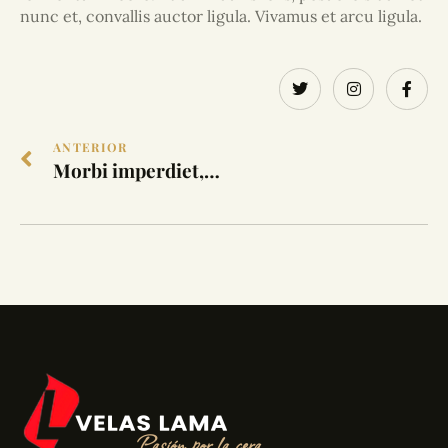
nunc et, convallis auctor ligula. Vivamus et arcu ligula.
ANTERIOR
Morbi imperdiet, nibh sit amet euismod aliquam, leo libero consectetur lacus, nec pharetra est metus eget ex