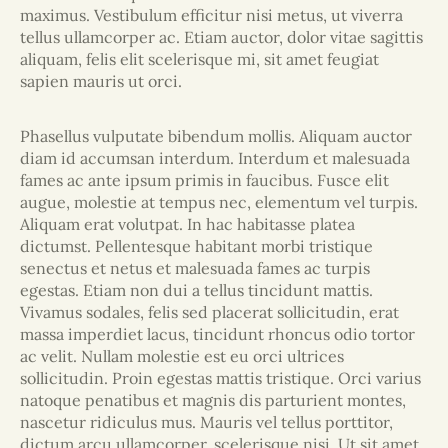
maximus. Vestibulum efficitur nisi metus, ut viverra
tellus ullamcorper ac. Etiam auctor, dolor vitae sagittis
aliquam, felis elit scelerisque mi, sit amet feugiat
sapien mauris ut orci.
Phasellus vulputate bibendum mollis. Aliquam auctor
diam id accumsan interdum. Interdum et malesuada
fames ac ante ipsum primis in faucibus. Fusce elit
augue, molestie at tempus nec, elementum vel turpis.
Aliquam erat volutpat. In hac habitasse platea
dictumst. Pellentesque habitant morbi tristique
senectus et netus et malesuada fames ac turpis
egestas. Etiam non dui a tellus tincidunt mattis.
Vivamus sodales, felis sed placerat sollicitudin, erat
massa imperdiet lacus, tincidunt rhoncus odio tortor
ac velit. Nullam molestie est eu orci ultrices
sollicitudin. Proin egestas mattis tristique. Orci varius
natoque penatibus et magnis dis parturient montes,
nascetur ridiculus mus. Mauris vel tellus porttitor,
dictum arcu ullamcorper, scelerisque nisi. Ut sit amet