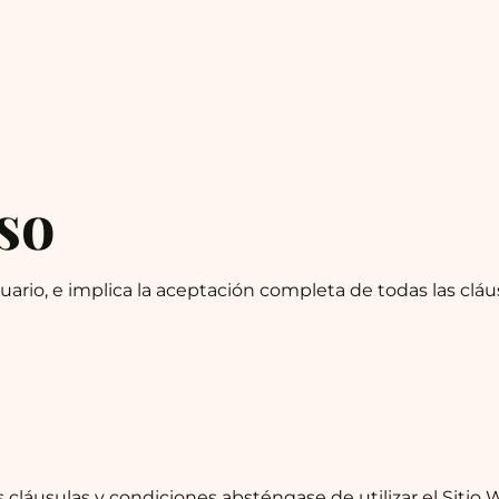
so
suario, e implica la aceptación completa de todas las clá
cláusulas y condiciones absténgase de utilizar el Sitio 